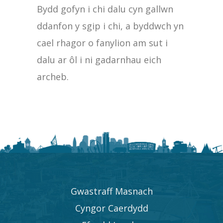
Bydd gofyn i chi dalu cyn gallwn
ddanfon y sgip i chi, a byddwch yn
cael rhagor o fanylion am sut i
dalu ar ôl i ni gadarnhau eich
archeb.
Gwastraff Masnach
Cyngor Caerdydd