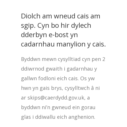
Diolch am wneud cais am
sgip. Cyn bo hir dylech
dderbyn e-bost yn
cadarnhau manylion y cais.
Byddwn mewn cysylltiad cyn pen 2
ddiwrnod gwaith i gadarnhau y
gallwn fodloni eich cais. Os yw
hwn yn gais brys, cysylltwch â ni
ar skips@caerdydd.gov.uk, a
byddwn ni’n gwneud ein gorau
glas i ddiwallu eich anghenion.