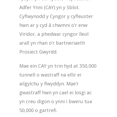
Adfer Ynni (CAY) yn y Sblot.
Cyflwynodd y Cyngor y cyfleuster
hwn ar y cyd â chwmni o’r enw
Viridor, a phedwar cyngor lleol
arall yn rhan o’r bartneriaeth
Prosiect Gwyrdd.
Mae ein CAY yn trin hyd at 350,000
tunnell o wastraff na ellir ei
ailgylchu y flwyddyn. Mae’r
gwastraff hwn yn cael ei losgi ac
yn creu digon o ynni i bweru tua
50,000 o gartrefi.