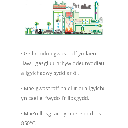
· Gellir didoli gwastraff ymlaen
llaw i gasglu unrhyw ddeunyddiau
ailgylchadwy sydd ar ôl.
· Mae gwastraff na ellir ei ailgylchu
yn cael ei fwydo i’r llosgydd.
· Mae’n llosgi ar dymheredd dros
850°C.