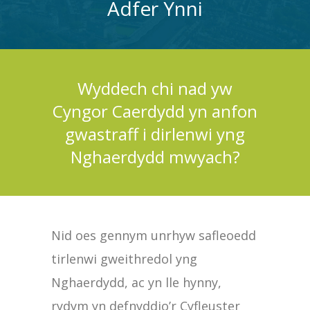
Adfer Ynni
Wyddech chi nad yw
Cyngor Caerdydd yn anfon
gwastraff i dirlenwi yng
Nghaerdydd mwyach?
Nid oes gennym unrhyw safleoedd
tirlenwi gweithredol yng
Nghaerdydd, ac yn lle hynny,
rydym yn defnyddio’r Cyfleuster