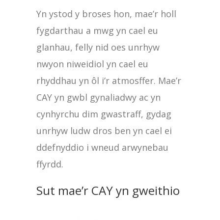
Yn ystod y broses hon, mae’r holl
fygdarthau a mwg yn cael eu
glanhau, felly nid oes unrhyw
nwyon niweidiol yn cael eu
rhyddhau yn ôl i’r atmosffer. Mae’r
CAY yn gwbl gynaliadwy ac yn
cynhyrchu dim gwastraff, gydag
unrhyw ludw dros ben yn cael ei
ddefnyddio i wneud arwynebau
ffyrdd.
Sut mae’r CAY yn gweithio