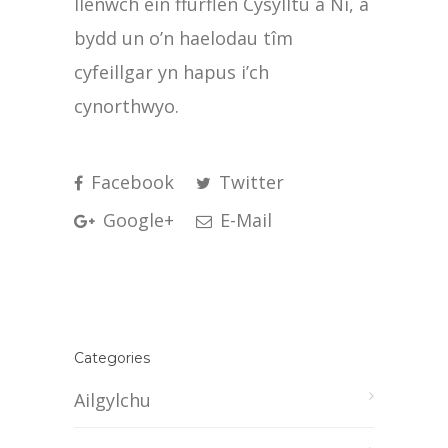
llenwch ein ffurflen Cysylltu â Ni, a
bydd un o’n haelodau tîm
cyfeillgar yn hapus i’ch
cynorthwyo.
Facebook
Twitter
Google+
E-Mail
Categories
Ailgylchu