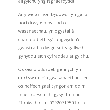
ailgylchu yng Nghaerdydd!
Ar y wefan hon byddwch yn gallu
pori drwy ein hystod o
wasanaethau, yn ogystal â
chanfod beth sy’n digwydd i’ch
gwastraff a dysgu sut y gallwch
gynyddu eich cyfraddau ailgylchu.
Os oes diddordeb gennych yn
unrhyw un o’n gwasanaethau neu
os hoffech gael cyngor am ddim,
mae croeso i chi gysylltu â ni.
Ffoniwch ni ar 02920717501 neu