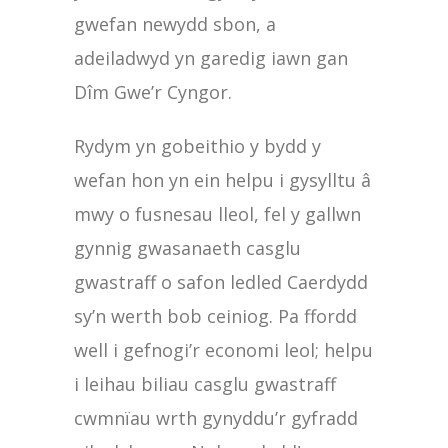
gwefan newydd sbon, a
adeiladwyd yn garedig iawn gan
Dîm Gwe’r Cyngor.
Rydym yn gobeithio y bydd y
wefan hon yn ein helpu i gysylltu â
mwy o fusnesau lleol, fel y gallwn
gynnig gwasanaeth casglu
gwastraff o safon ledled Caerdydd
sy’n werth bob ceiniog. Pa ffordd
well i gefnogi’r economi leol; helpu
i leihau biliau casglu gwastraff
cwmnïau wrth gynyddu’r gyfradd