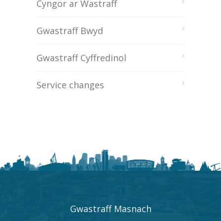
Cyngor ar Wastraff
Gwastraff Bwyd
Gwastraff Cyffredinol
Service changes
Gwastraff Masnach