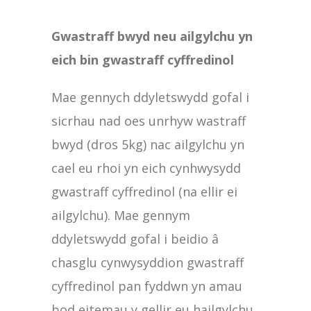
Gwastraff bwyd neu ailgylchu yn
eich bin gwastraff cyffredinol
Mae gennych ddyletswydd gofal i
sicrhau nad oes unrhyw wastraff
bwyd (dros 5kg) nac ailgylchu yn
cael eu rhoi yn eich cynhwysydd
gwastraff cyffredinol (na ellir ei
ailgylchu). Mae gennym
ddyletswydd gofal i beidio â
chasglu cynwysyddion gwastraff
cyffredinol pan fyddwn yn amau
bod eitemau y gellir eu hailgylchu