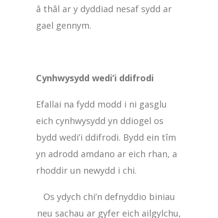
â thâl ar y dyddiad nesaf sydd ar
gael gennym.
Cynhwysydd wedi’i ddifrodi
Efallai na fydd modd i ni gasglu
eich cynhwysydd yn ddiogel os
bydd wedi’i ddifrodi. Bydd ein tîm
yn adrodd amdano ar eich rhan, a
rhoddir un newydd i chi.
Os ydych chi’n defnyddio biniau
neu sachau ar gyfer eich ailgylchu,