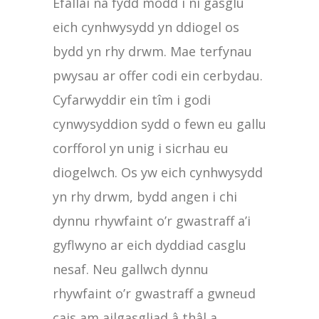
Efallai na fydd modd i ni gasglu
eich cynhwysydd yn ddiogel os
bydd yn rhy drwm. Mae terfynau
pwysau ar offer codi ein cerbydau.
Cyfarwyddir ein tîm i godi
cynwysyddion sydd o fewn eu gallu
corfforol yn unig i sicrhau eu
diogelwch. Os yw eich cynhwysydd
yn rhy drwm, bydd angen i chi
dynnu rhywfaint o’r gwastraff a’i
gyflwyno ar eich dyddiad casglu
nesaf. Neu gallwch dynnu
rhywfaint o’r gwastraff a gwneud
cais am ailgasgliad â thâl a