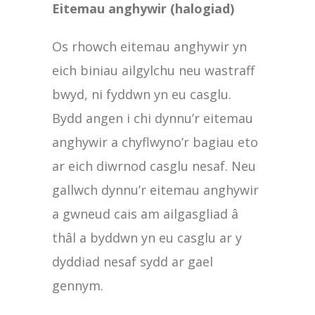
Eitemau anghywir (halogiad)
Os rhowch eitemau anghywir yn
eich biniau ailgylchu neu wastraff
bwyd, ni fyddwn yn eu casglu.
Bydd angen i chi dynnu’r eitemau
anghywir a chyflwyno’r bagiau eto
ar eich diwrnod casglu nesaf. Neu
gallwch dynnu’r eitemau anghywir
a gwneud cais am ailgasgliad â
thâl a byddwn yn eu casglu ar y
dyddiad nesaf sydd ar gael
gennym.