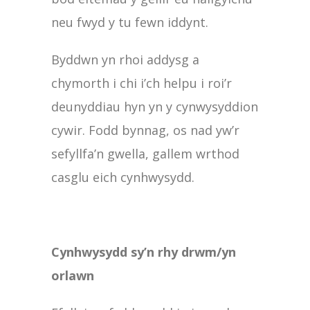
neu fwyd y tu fewn iddynt.
Byddwn yn rhoi addysg a
chymorth i chi i’ch helpu i roi’r
deunyddiau hyn yn y cynwysyddion
cywir. Fodd bynnag, os nad yw’r
sefyllfa’n gwella, gallem wrthod
casglu eich cynhwysydd.
Cynhwysydd sy’n rhy drwm/yn
orlawn