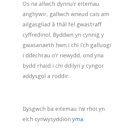
Os na allwch dynnu’r eitemau
anghywir, gallwch wneud cais am
ailgasgliad â thâl fel gwastraff
cyffredinol. Byddwn yn cynnig y
gwasanaeth hwn i chi i’ch galluogi
i ddechrau o’r newydd, ond yna
bydd rhaid i chi ddilyn y cyngor
addysgol a roddir.
Dysgwch ba eitemau i’w rhoi yn
eich cynwysyddion
yma
.